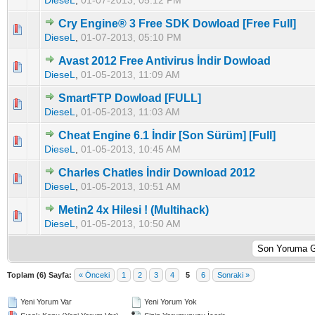
DieseL
,
01-07-2013, 05:12 PM
Cry Engine® 3 Free SDK Dowload [Free Full]
5 üzerinden 0 Oy - Toplam Ortalama 0 Oy Verilmiş
1
2
3
4
5
DieseL
,
01-07-2013, 05:10 PM
Avast 2012 Free Antivirus İndir Dowload
5 üzerinden 0 Oy - Toplam Ortalama 0 Oy Verilmiş
1
2
3
4
5
DieseL
,
01-05-2013, 11:09 AM
SmartFTP Dowload [FULL]
5 üzerinden 0 Oy - Toplam Ortalama 0 Oy Verilmiş
1
2
3
4
5
DieseL
,
01-05-2013, 11:03 AM
Cheat Engine 6.1 İndir [Son Sürüm] [Full]
5 üzerinden 0 Oy - Toplam Ortalama 0 Oy Verilmiş
1
2
3
4
5
DieseL
,
01-05-2013, 10:45 AM
Charles Chatles İndir Download 2012
5 üzerinden 0 Oy - Toplam Ortalama 0 Oy Verilmiş
1
2
3
4
5
DieseL
,
01-05-2013, 10:51 AM
Metin2 4x Hilesi ! (Multihack)
5 üzerinden 0 Oy - Toplam Ortalama 0 Oy Verilmiş
1
2
3
4
5
DieseL
,
01-05-2013, 10:50 AM
Toplam (6) Sayfa:
« Önceki
1
2
3
4
5
6
Sonraki »
Yeni Yorum Var
Yeni Yorum Yok