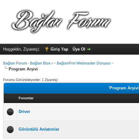
Hoşgeldin, Ziyaretçi:
Giriş Yap
Üye Ol
Bağlan Forum - Bağlan Bize
›
~ BağlanFrm Webmaster Dünyası ~
Program Arşivi
Forumu Görüntüleyenler: 1 Ziyaretçi
'Program Arşivi
Forumlar
Driver
Görüntülü Anlatımlar