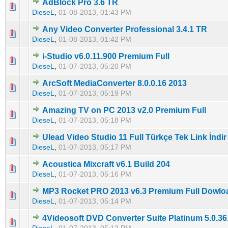
AdBlock Pro 3.6 TR
5 üzerinden 0 Oy - Toplam Ortalama 0 Oy Verilmiş
1
2
3
4
5
DieseL
,
01-08-2013, 01:43 PM
Any Video Converter Professional 3.4.1 TR
5 üzerinden 0 Oy - Toplam Ortalama 0 Oy Verilmiş
1
2
3
4
5
DieseL
,
01-08-2013, 01:42 PM
i-Studio v6.0.11.900 Premium Full
5 üzerinden 0 Oy - Toplam Ortalama 0 Oy Verilmiş
1
2
3
4
5
DieseL
,
01-07-2013, 05:20 PM
ArcSoft MediaConverter 8.0.0.16 2013
5 üzerinden 0 Oy - Toplam Ortalama 0 Oy Verilmiş
1
2
3
4
5
DieseL
,
01-07-2013, 05:19 PM
Amazing TV on PC 2013 v2.0 Premium Full
5 üzerinden 0 Oy - Toplam Ortalama 0 Oy Verilmiş
1
2
3
4
5
DieseL
,
01-07-2013, 05:18 PM
Ulead Video Studio 11 Full Türkçe Tek Link İndir
5 üzerinden 0 Oy - Toplam Ortalama 0 Oy Verilmiş
1
2
3
4
5
DieseL
,
01-07-2013, 05:17 PM
Acoustica Mixcraft v6.1 Build 204
5 üzerinden 0 Oy - Toplam Ortalama 0 Oy Verilmiş
1
2
3
4
5
DieseL
,
01-07-2013, 05:16 PM
MP3 Rocket PRO 2013 v6.3 Premium Full Dowlo
5 üzerinden 0 Oy - Toplam Ortalama 0 Oy Verilmiş
1
2
3
4
5
DieseL
,
01-07-2013, 05:14 PM
4Videosoft DVD Converter Suite Platinum 5.0.36
5 üzerinden 0 Oy - Toplam Ortalama 0 Oy Verilmiş
1
2
3
4
5