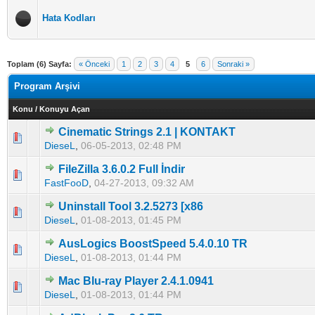
Hata Kodları
Toplam (6) Sayfa:
« Önceki
1
2
3
4
5
6
Sonraki »
Program Arşivi
Konu
/
Konuyu Açan
Cinematic Strings 2.1 | KONTAKT
5 üzerinden 0 Oy - Toplam Ortalama 0 Oy Verilmiş
1
2
3
4
5
DieseL
,
06-05-2013, 02:48 PM
FileZilla 3.6.0.2 Full İndir
5 üzerinden 0 Oy - Toplam Ortalama 0 Oy Verilmiş
1
2
3
4
5
FastFooD
,
04-27-2013, 09:32 AM
Uninstall Tool 3.2.5273 [x86
5 üzerinden 0 Oy - Toplam Ortalama 0 Oy Verilmiş
1
2
3
4
5
DieseL
,
01-08-2013, 01:45 PM
AusLogics BoostSpeed 5.4.0.10 TR
5 üzerinden 0 Oy - Toplam Ortalama 0 Oy Verilmiş
1
2
3
4
5
DieseL
,
01-08-2013, 01:44 PM
Mac Blu-ray Player 2.4.1.0941
5 üzerinden 0 Oy - Toplam Ortalama 0 Oy Verilmiş
1
2
3
4
5
DieseL
,
01-08-2013, 01:44 PM