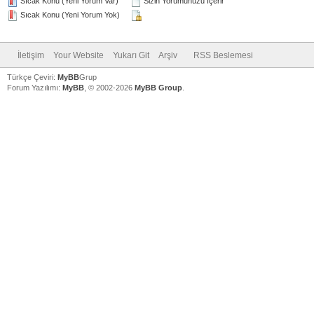
Sıcak Konu (Yeni Yorum Var)
Sizin Yorumunuzu İçerir
Sıcak Konu (Yeni Yorum Yok)
İletişim
Your Website
Yukarı Git
Arşiv
RSS Beslemesi
Türkçe Çeviri:
MyBB
Grup
Forum Yazılımı:
MyBB
, © 2002-2026
MyBB Group
.
V
V
V