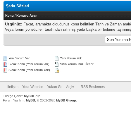
Şarkı Sözleri
Konu
/
Konuyu Açan
Üzgünüz:
Fakat, aramakta olduğunuz konu belirtilen Tarih ve Zaman aral
Veya forum yöneticileri tarafından silinmiş yada başka bir bölüme taşınmış o
Yeni Yorum Var
Yeni Yorum Yok
Sıcak Konu (Yeni Yorum Var)
Sizin Yorumunuzu İçerir
Sıcak Konu (Yeni Yorum Yok)
İletişim
Your Website
Yukarı Git
Arşiv
RSS Beslemesi
Türkçe Çeviri:
MyBB
Grup
Forum Yazılımı:
MyBB
, © 2002-2026
MyBB Group
.
V
V
V