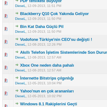
PDF tehlikesi büyüyor
5 üzerinden 0 Oy - Toplam Ortalama 0 Oy Verilmiş
1
2
3
4
5
DieseL
,
12-09-2013, 11:51 PM
Blackberry Q10 Çok Yakında Geliyor
5 üzerinden 0 Oy - Toplam Ortalama 0 Oy Verilmiş
1
2
3
4
5
DieseL
,
12-09-2013, 11:50 PM
Bin Kat Daha Güçlü Pil
5 üzerinden 0 Oy - Toplam Ortalama 0 Oy Verilmiş
1
2
3
4
5
DieseL
,
12-09-2013, 11:50 PM
Vodofone Türkiye'nin CEO'su değişti !
5 üzerinden 0 Oy - Toplam Ortalama 0 Oy Verilmiş
1
2
3
4
5
DieseL
,
12-08-2013, 12:26 PM
Akıllı Telefon İşletim Sistemlerinde Son Dur
5 üzerinden 0 Oy - Toplam Ortalama 0 Oy Verilmiş
1
2
3
4
5
DieseL
,
12-08-2013, 12:57 AM
Xbox One neden daha pahalı
5 üzerinden 0 Oy - Toplam Ortalama 0 Oy Verilmiş
1
2
3
4
5
DieseL
,
12-08-2013, 12:57 AM
İnternette Bitstrips çılgınlığı
5 üzerinden 0 Oy - Toplam Ortalama 0 Oy Verilmiş
1
2
3
4
5
DieseL
,
12-05-2013, 10:04 PM
Yahoo'nun en çok arananları
5 üzerinden 0 Oy - Toplam Ortalama 0 Oy Verilmiş
1
2
3
4
5
DieseL
,
12-05-2013, 10:02 PM
Windows 8.1 Rakiplerini Geçti
5 üzerinden 0 Oy - Toplam Ortalama 0 Oy Verilmiş
1
2
3
4
5