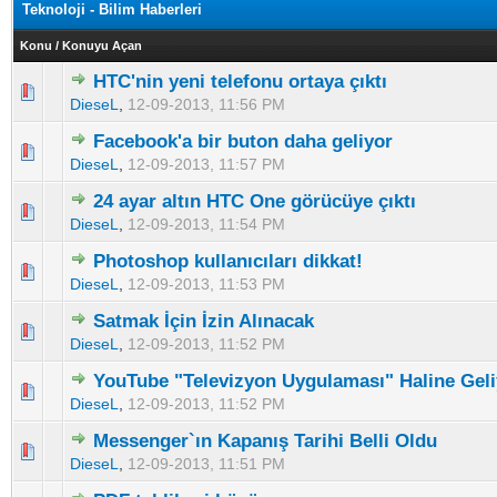
Teknoloji - Bilim Haberleri
Konu
/
Konuyu Açan
HTC'nin yeni telefonu ortaya çıktı
5 üzerinden 0 Oy - Toplam Ortalama 0 Oy Verilmiş
1
2
3
4
5
DieseL
,
12-09-2013, 11:56 PM
Facebook'a bir buton daha geliyor
5 üzerinden 0 Oy - Toplam Ortalama 0 Oy Verilmiş
1
2
3
4
5
DieseL
,
12-09-2013, 11:57 PM
24 ayar altın HTC One görücüye çıktı
5 üzerinden 0 Oy - Toplam Ortalama 0 Oy Verilmiş
1
2
3
4
5
DieseL
,
12-09-2013, 11:54 PM
Photoshop kullanıcıları dikkat!
5 üzerinden 0 Oy - Toplam Ortalama 0 Oy Verilmiş
1
2
3
4
5
DieseL
,
12-09-2013, 11:53 PM
Satmak İçin İzin Alınacak
5 üzerinden 0 Oy - Toplam Ortalama 0 Oy Verilmiş
1
2
3
4
5
DieseL
,
12-09-2013, 11:52 PM
YouTube "Televizyon Uygulaması" Haline Geli
5 üzerinden 0 Oy - Toplam Ortalama 0 Oy Verilmiş
1
2
3
4
5
DieseL
,
12-09-2013, 11:52 PM
Messenger`ın Kapanış Tarihi Belli Oldu
5 üzerinden 0 Oy - Toplam Ortalama 0 Oy Verilmiş
1
2
3
4
5
DieseL
,
12-09-2013, 11:51 PM