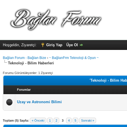
Hoşgeldin, Ziyaretçi:
Giriş Yap
Üye Ol
Bağlan Forum - Bağlan Bize
›
~ BağlanFrm Teknoloji & Oyun ~
Teknoloji - Bilim Haberleri
Forumu Görüntüleyenler: 1 Ziyaretçi
'Teknoloji - Bilim Hab
Forumlar
Uzay ve Astronomi Bilimi
Toplam (5) Sayfa:
« Önceki
1
2
3
4
5
Sonraki »