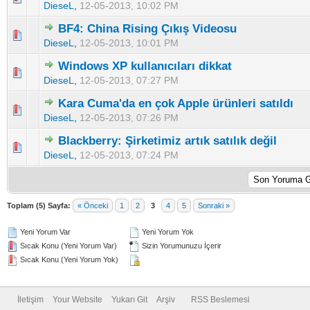
DieseL
,
12-05-2013, 10:02 PM
BF4: China Rising Çıkış Videosu
5 üzerinden 0 Oy - Toplam Ortalama 0 Oy Verilmiş
1
2
3
4
5
DieseL
,
12-05-2013, 10:01 PM
Windows XP kullanıcıları dikkat
5 üzerinden 0 Oy - Toplam Ortalama 0 Oy Verilmiş
1
2
3
4
5
DieseL
,
12-05-2013, 07:27 PM
Kara Cuma'da en çok Apple ürünleri satıldı
5 üzerinden 0 Oy - Toplam Ortalama 0 Oy Verilmiş
1
2
3
4
5
DieseL
,
12-05-2013, 07:26 PM
Blackberry: Şirketimiz artık satılık değil
5 üzerinden 0 Oy - Toplam Ortalama 0 Oy Verilmiş
1
2
3
4
5
DieseL
,
12-05-2013, 07:24 PM
Toplam (5) Sayfa:
« Önceki
1
2
3
4
5
Sonraki »
Yeni Yorum Var
Yeni Yorum Yok
Sıcak Konu (Yeni Yorum Var)
Sizin Yorumunuzu İçerir
Sıcak Konu (Yeni Yorum Yok)
İletişim
Your Website
Yukarı Git
Arşiv
RSS Beslemesi