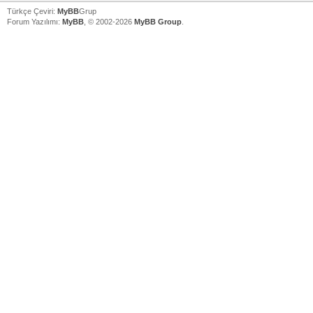
Türkçe Çeviri:
MyBB
Grup
Forum Yazılımı:
MyBB
, © 2002-2026
MyBB Group
.
V
V
V