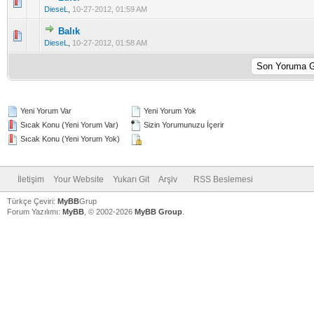
5 üzerinden 0 Oy - Toplam Ortalama 0 Oy Verilmiş
1
2
3
4
5
DieseL
,
10-27-2012, 01:59 AM
Balık
5 üzerinden 0 Oy - Toplam Ortalama 0 Oy Verilmiş
1
2
3
4
5
DieseL
,
10-27-2012, 01:58 AM
Yeni Yorum Var
Yeni Yorum Yok
Sıcak Konu (Yeni Yorum Var)
Sizin Yorumunuzu İçerir
Sıcak Konu (Yeni Yorum Yok)
İletişim
Your Website
Yukarı Git
Arşiv
RSS Beslemesi
Türkçe Çeviri:
MyBB
Grup
Forum Yazılımı:
MyBB
, © 2002-2026
MyBB Group
.
V
V
V