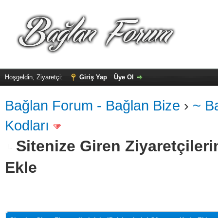
Hoşgeldin, Ziyaretçi:
Giriş Yap
Üye Ol
Bağlan Forum - Bağlan Bize
›
~ B
Kodları
Sitenize Giren Ziyaretçiler
Ekle
alama: 0