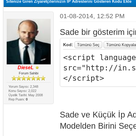
Sitenize Giren Ziyaretçilerinizin IP Adreslerini Gösteren Kodu Ekle
01-08-2014, 12:52 PM
Sade bir gösterim iç
Kod:
Tümünü Seç
Tümünü Kopyala
<script language
src="http://in.s
DieseL
Forum Sahibi
</script>
Yorum Sayısı: 2,348
Konu Sayısı: 2,022
Üyelik Tarihi: May 2008
Rep Puanı:
0
Sade ve Küçük İp Ad
Modelden Birini Seçeb