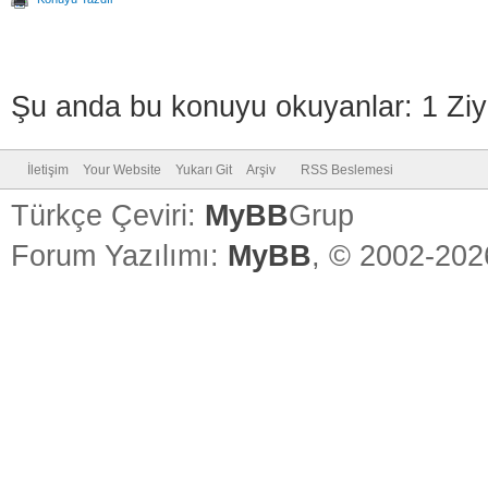
Şu anda bu konuyu okuyanlar: 1 Ziy
İletişim
Your Website
Yukarı Git
Arşiv
RSS Beslemesi
Türkçe Çeviri:
MyBB
Grup
Forum Yazılımı:
MyBB
, © 2002-20
Vidinli.n
Vidinli.n
Vidinli.n