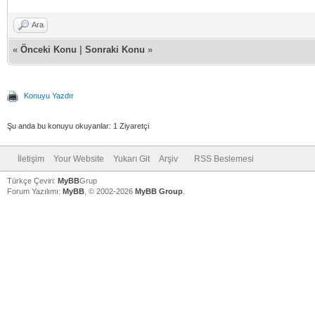
rgba(2,119,189,
rgba(5,171,224,1
Ara
background: -web
«
Önceki Konu
|
Sonraki Konu
»
rgba(2,119,189,
40%,rgba(5,171,2
Konuyu Yazdır
25,Safari5.1-6 *
Şu anda bu konuyu okuyanlar: 1 Ziyaretçi
background: line
İletişim
Your Website
Yukarı Git
Arşiv
RSS Beslemesi
rgba(2,119,189,
Türkçe Çeviri:
MyBB
Grup
40%,rgba(5,171,2
Forum Yazılımı:
MyBB
, © 2002-2026
MyBB Group
.
FF16+, Chrome26+
V
V
V
filter:
progid:DXImageTr
startColorstr='#