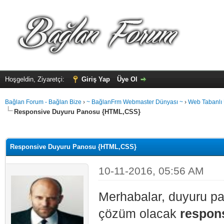
Hoşgeldin, Ziyaretçi:
Giriş Yap
Üye Ol
Bağlan Forum - Bağlan Bize
›
~ BağlanFrm Webmaster Dünyası ~
›
Web Tabanlı
Responsive Duyuru Panosu {HTML,CSS}
alama: 0
Responsive Duyuru Panosu {HTML,CSS}
10-11-2016, 05:56 AM
Merhabalar, duyuru pan
çözüm olacak
respon