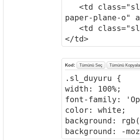
<td class="sl_
paper-plane-o" a
<td class="sl_
</td>
<td>Webmaster F
yapmak için <a h
Kod:
Tümünü Seç
Tümünü Kopyala
</tr>
.sl_duyuru {
</table>
width: 100%;
font-family: 'Op
<script
color: white;
src="https://use
background: rgb(
</script>
background: -moz