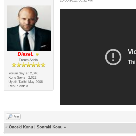
10-30-2012, 08:32 PM
DieseL
Forum Sahibi
Yorum Sayısı: 2,348
Konu Sayısı: 2,022
Üyelik Tarihi: May 2008
Rep Puanı:
0
Ara
«
Önceki Konu
|
Sonraki Konu
»