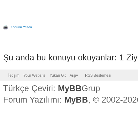
Konuyu Yazdır
Şu anda bu konuyu okuyanlar: 1 Ziy
İletişim
Your Website
Yukarı Git
Arşiv
RSS Beslemesi
Türkçe Çeviri:
MyBB
Grup
Forum Yazılımı:
MyBB
, © 2002-20
Vidinli.n
Vidinli.n
Vidinli.n