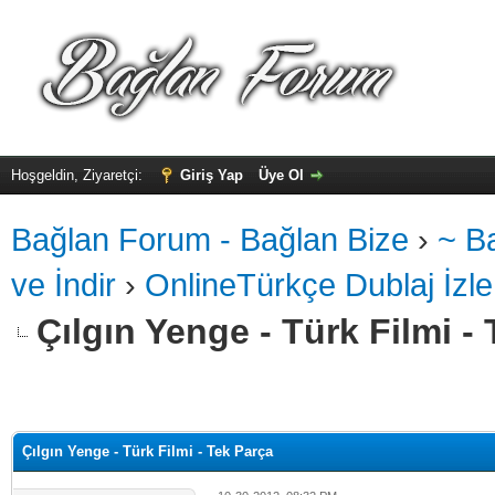
Hoşgeldin, Ziyaretçi:
Giriş Yap
Üye Ol
Bağlan Forum - Bağlan Bize
›
~ B
ve İndir
›
OnlineTürkçe Dublaj İzle
Çılgın Yenge - Türk Filmi -
alama: 0
Çılgın Yenge - Türk Filmi - Tek Parça