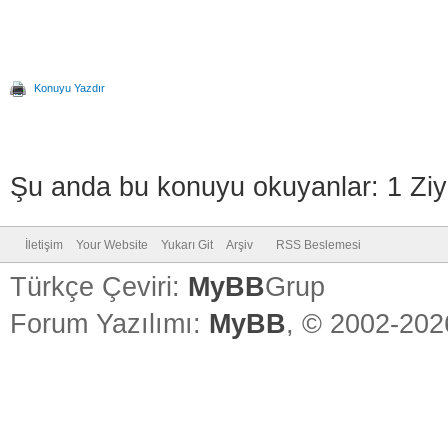
Konuyu Yazdır
Şu anda bu konuyu okuyanlar: 1 Ziy
İletişim
Your Website
Yukarı Git
Arşiv
RSS Beslemesi
Türkçe Çeviri:
MyBB
Grup
Forum Yazılımı:
MyBB
, © 2002-20
Vidinli.n
Vidinli.n
Vidinli.n