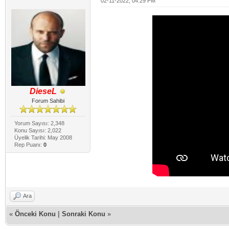
02-11-2022, 04:29 PM
DieseL
Forum Sahibi
Yorum Sayısı: 2,348
Konu Sayısı: 2,022
Üyelik Tarihi: May 2008
Rep Puanı:
0
Ara
«
Önceki Konu
|
Sonraki Konu
»