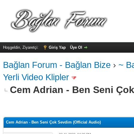
Hoşgeldin, Ziyaretçi:
Giriş Yap
Üye Ol
Bağlan Forum - Bağlan Bize
›
~ B
Yerli Video Klipler
Cem Adrian - Ben Seni Çok 
alama: 0
Cem Adrian - Ben Seni Çok Sevdim (Official Audio)