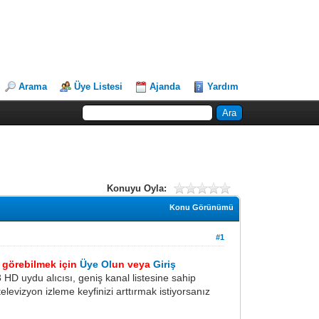
Arama
Üye Listesi
Ajanda
Yardım
Konuyu Oyla:
Konu Görünümü
#1
i görebilmek için
Üye Ol
un veya
Giriş
3 HD uydu alıcısı, geniş kanal listesine sahip
elevizyon izleme keyfinizi arttırmak istiyorsanız