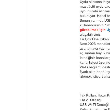
Uydu alıcısına ihti
masaüstü uydu alıcıs
uygun uydu alıcılar
bulunuyor. Harici ba
Bunun yanında USB b
kullanabilirsiniz. S
görebilmek için
Ü
ulaşabilirsiniz.
En Çok Öne Çıkan Ö
Next 2023 masaüstü 
ayarlamaya yapmaya
açısından büyük bir 
İstediğiniz kanalla
kanal listesi üzerin
Wi-Fi bağlantı deste
fiyatlı olup her büt
izlemek istiyorsanı
Next 2023 Masaüstü MPEG4 HD Uydu Alıcısı
Tak Kullan, Hazır K
TKGS Özelliği
USB Wi-Fi Desteği
Kolay Kurulum ve B