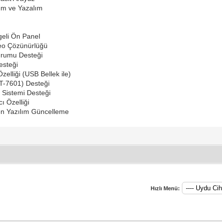
nım ve Yazalım
geli Ön Panel
deo Çözünürlüğü
rumu Desteği
esteği
zelliği (USB Bellek ile)
T-7601) Desteği
Sistemi Desteği
 Özelliği
en Yazılım Güncelleme
Hızlı Menü: