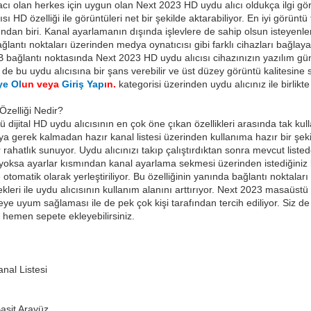
yacı olan herkes için uygun olan Next 2023 HD uydu alıcı oldukça ilgi gör
ı HD özelliği ile görüntüleri net bir şekilde aktarabiliyor. En iyi görüntü
ından biri. Kanal ayarlamanın dışında işlevlere de sahip olsun isteyenle
ğlantı noktaları üzerinden medya oynatıcısı gibi farklı cihazları bağlayabi
ağlantı noktasında Next 2023 HD uydu alıcısı cihazınızın yazılım günc
iz de bu uydu alıcısına bir şans verebilir ve üst düzey görüntü kalitesine s
ye Ol
un veya
Giriş Yap
ın.
kategorisi üzerinden uydu alıcınız ile birlikt
zelliği Nedir?
dijital HD uydu alıcısının en çok öne çıkan özellikleri arasında tak kul
 gerek kalmadan hazır kanal listesi üzerinden kullanıma hazır bir şek
rahatlık sunuyor. Uydu alıcınızı takıp çalıştırdıktan sonra mevcut listedek
r yoksa ayarlar kısmından kanal ayarlama sekmesi üzerinden istediğiniz k
e otomatik olarak yerleştiriliyor. Bu özelliğinin yanında bağlantı noktala
kleri ile uydu alıcısının kullanım alanını arttırıyor. Next 2023 masaüstü 
çeye uyum sağlaması ile de pek çok kişi tarafından tercih ediliyor. Siz de b
z hemen sepete ekleyebilirsiniz.
anal Listesi
asit Arayüz