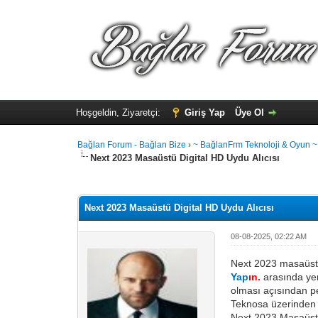
Hoşgeldin, Ziyaretçi:
Giriş Yap
Üye Ol
Bağlan Forum - Bağlan Bize
›
~ BağlanFrm Teknoloji & Oyun ~
Next 2023 Masaüstü Digital HD Uydu Alıcısı
Toplam: 0 Oy - Ortalama: 0
1
2
3
4
5
Next 2023 Masaüstü Digital HD Uydu Alıcısı
08-08-2025, 02:22 AM
Next 2023 masaüstü 
Yap
ın.
arasında yer 
olması açısından pek
Teknosa üzerinden ul
Next 2023 Masaüstü