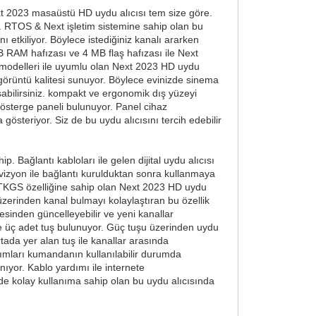
 Next 2023 masaüstü HD uydu alıcısı tem size göre.
iz. RTOS & Next işletim sistemine sahip olan bu
ı etkiliyor. Böylece istediğiniz kanalı ararken
MB RAM hafızası ve 4 MB flaş hafızası ile Next
n modelleri ile uyumlu olan Next 2023 HD uydu
görüntü kalitesi sunuyor. Böylece evinizde sinema
uşabilirsiniz. kompakt ve ergonomik dış yüzeyi
gösterge paneli bulunuyor. Panel cihaz
österiyor. Siz de bu uydu alıcısını tercih edebilir
. Bağlantı kabloları ile gelen dijital uydu alıcısı
levizyon ile bağlantı kurulduktan sonra kullanmaya
or. TKGS özelliğine sahip olan Next 2023 HD uydu
 üzerinden kanal bulmayı kolaylaştıran bu özellik
mesinden güncelleyebilir ve yeni kanallar
 ve üç adet tuş bulunuyor. Güç tuşu üzerinden uydu
rtada yer alan tuş ile kanallar arasında
akımları kumandanın kullanılabilir durumda
ıyor. Kablo yardımı ile internete
e kolay kullanıma sahip olan bu uydu alıcısında