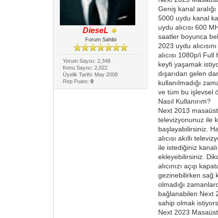
Geniş kanal aralığı 
5000 uydu kanal kap
uydu alıcısı 600 MH
DieseL
saatler boyunca bek
Forum Sahibi
2023 uydu alıcısını
alıcısı 1080p/i Ful
Yorum Sayısı: 2,348
keyfi yaşamak istiy
Konu Sayısı: 2,022
dışarıdan gelen dar
Üyelik Tarihi: May 2008
Rep Puanı:
0
kullanılmadığı zama
ve tüm bu işlevsel öz
Nasıl Kullanırım?
Next 2013 masaüstü d
televizyonunuz ile 
başlayabilirsiniz. H
alıcısı akıllı tele
ile istediğiniz kana
ekleyebilirsiniz. D
alıcınızı açıp kapat
gezinebilirken sağ 
olmadığı zamanlarda
bağlanabilen Next 
sahip olmak istiyors
Next 2023 Masaüstü