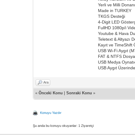
Yerli ve Milli Dona
Made in TURKEY
TKGS Desteği
4-Digit LED Göster
FullHD 1080p/i Vi
Youtube & Hava Du
Teletext & Altyazı D
Kayıt ve TimeShift Ö
USB Wi-Fi Aygıt (M
FAT & NTFS Dosya 
USB Medya Oynatıcı
USB Aygıt Üzerind
Ara
«
Önceki Konu
|
Sonraki Konu
»
Konuyu Yazdır
Şu anda bu konuyu okuyanlar: 1 Ziyaretçi