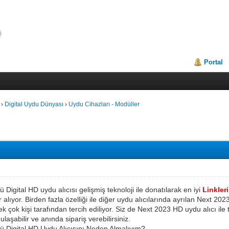
Portal
›
Digital Uydu Dünyası
›
Uydu Cihazları - Modüller
Digital HD uydu alıcısı gelişmiş teknoloji ile donatılarak en iyi
Linkler
alıyor. Birden fazla özelliği ile diğer uydu alıcılarında ayrılan Next 202
 çok kişi tarafından tercih ediliyor. Siz de Next 2023 HD uydu alıcı ile t
aşabilir ve anında sipariş verebilirsiniz.
 Digital HD Uydu Alıcısını Neden Almalıyım?