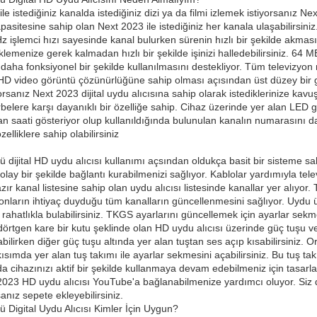
ile istediğiniz kanalda istediğiniz dizi ya da filmi izlemek istiyorsanız
asitesine sahip olan Next 2023 ile istediğiniz her kanala ulaşabilirsin
z işlemci hızı sayesinde kanal bulurken sürenin hızlı bir şekilde akmasın
lemenize gerek kalmadan hızlı bir şekilde işinizi halledebilirsiniz. 64 
 daha fonksiyonel bir şekilde kullanılmasını destekliyor. Tüm televizyo
l HD video görüntü çözünürlüğüne sahip olması açısından üst düzey bir 
orsanız Next 2023 dijital uydu alıcısına sahip olarak istediklerinize kav
belere karşı dayanıklı bir özelliğe sahip. Cihaz üzerinde yer alan LED 
n saati gösteriyor olup kullanıldığında bulunulan kanalın numarasını da g
elliklere sahip olabilirsiniz
ijital HD uydu alıcısı kullanımı açsından oldukça basit bir sisteme sahip
kolay bir şekilde bağlantı kurabilmenizi sağlıyor. Kablolar yardımıyla te
azır kanal listesine sahip olan uydu alıcısı listesinde kanallar yer alıy
vizyonların ihtiyaç duyduğu tüm kanalların güncellenmesini sağlıyor. Uydu
lı rahatlıkla bulabilirsiniz. TKGS ayarlarını güncellemek için ayarlar sek
ikdörtgen kare bir kutu şeklinde olan HD uydu alıcısı üzerinde güç tuşu
abilirken diğer güç tuşu altında yer alan tuştan ses açıp kısabilirsiniz. O
kısımda yer alan tuş takımı ile ayarlar sekmesini açabilirsiniz. Bu tuş t
 cihazınızı aktif bir şekilde kullanmaya devam edebilmeniz için tasarlan
2023 HD uydu alıcısı YouTube'a bağlanabilmenize yardımcı oluyor. Siz d
anız sepete ekleyebilirsiniz.
 Digital Uydu Alıcısı Kimler İçin Uygun?