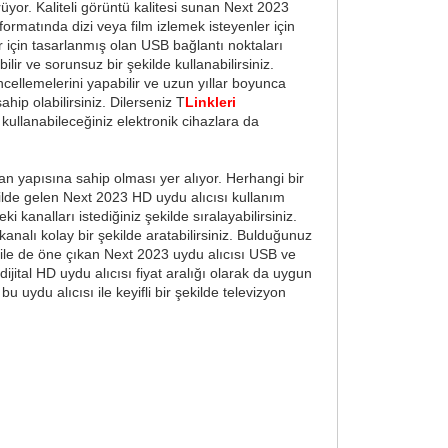
üyor. Kaliteli görüntü kalitesi sunan Next 2023
 formatında dizi veya film izlemek isteyenler için
r için tasarlanmış olan USB bağlantı noktaları
lir ve sorunsuz bir şekilde kullanabilirsiniz.
ellemelerini yapabilir ve uzun yıllar boyunca
ahip olabilirsiniz. Dilerseniz T
Linkleri
e kullanabileceğiniz elektronik cihazlara da
lan yapısına sahip olması yer alıyor. Herhangi bir
ilde gelen Next 2023 HD uydu alıcısı kullanım
i kanalları istediğiniz şekilde sıralayabilirsiniz.
analı kolay bir şekilde aratabilirsiniz. Bulduğunuz
rı ile de öne çıkan Next 2023 uydu alıcısı USB ve
dijital HD uydu alıcısı fiyat aralığı olarak da uygun
u uydu alıcısı ile keyifli bir şekilde televizyon