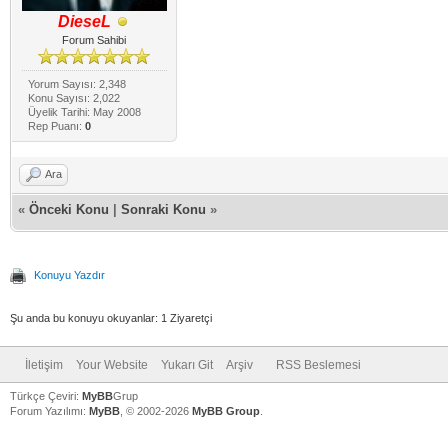
DieseL
Forum Sahibi
Yorum Sayısı: 2,348
Konu Sayısı: 2,022
Üyelik Tarihi: May 2008
Rep Puanı:
0
Ara
«
Önceki Konu
|
Sonraki Konu
»
Konuyu Yazdır
Şu anda bu konuyu okuyanlar: 1 Ziyaretçi
İletişim
Your Website
Yukarı Git
Arşiv
RSS Beslemesi
Türkçe Çeviri:
MyBB
Grup
Forum Yazılımı:
MyBB
, © 2002-2026
MyBB Group
.
V