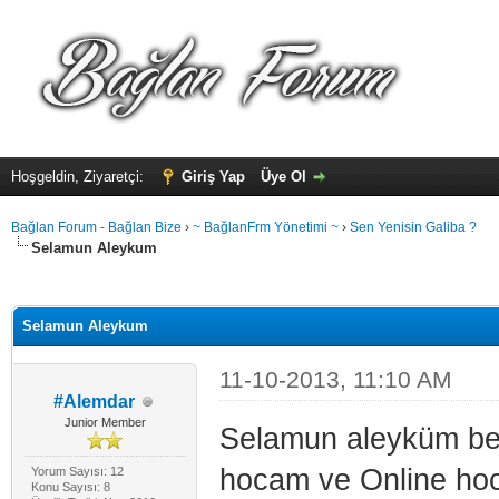
Hoşgeldin, Ziyaretçi:
Giriş Yap
Üye Ol
Bağlan Forum - Bağlan Bize
›
~ BağlanFrm Yönetimi ~
›
Sen Yenisin Galiba ?
Selamun Aleykum
alama: 0
Selamun Aleykum
11-10-2013, 11:10 AM
#Alemdar
Junior Member
Selamun aleyküm ben
hocam ve Online hoc
Yorum Sayısı: 12
Konu Sayısı: 8