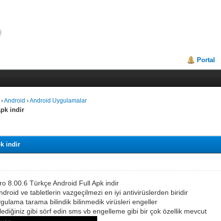
Portal
›
Android
›
Android Uygulamalar
pk indir
k indir
ro 8.00.6 Türkçe Android Full Apk indir
droid ve tabletlerin vazgeçilmezi en iyi antivirüslerden biridir
ygulama tarama bilindik bilinmedik virüsleri engeller
lediğiniz gibi sörf edin sms vb engelleme gibi bir çok özellik mevcut