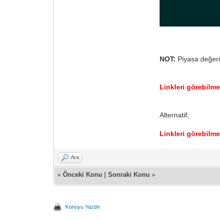
NOT:
Piyasa değeri
Linkleri görebilm
Alternatif;
Linkleri görebilm
Ara
«
Önceki Konu
|
Sonraki Konu
»
Konuyu Yazdır