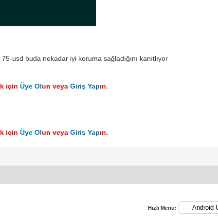
 75-usd buda nekadar iyi koruma sağladığını kanıtlıyor
ek için
Üye Ol
un veya
Giriş Yap
ın.
ek için
Üye Ol
un veya
Giriş Yap
ın.
Hızlı Menü: