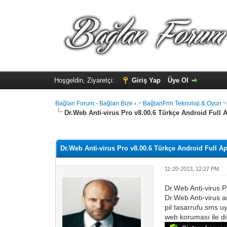
Hoşgeldin, Ziyaretçi:
Giriş Yap
Üye Ol
Bağlan Forum - Bağlan Bize
›
~ BağlanFrm Teknoloji & Oyun ~
Dr.Web Anti-virus Pro v8.00.6 Türkçe Android Full A
Toplam: 0 Oy - Ortalama: 0
1
2
3
4
5
Dr.Web Anti-virus Pro v8.00.6 Türkçe Android Full Ap
11-20-2013, 12:27 PM
Dr.Web Anti-virus P
Dr.Web Anti-virus an
pil tasarrufu sms u
web koruması ile di