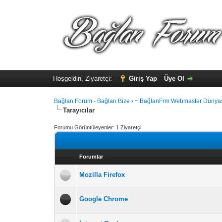
Hoşgeldin, Ziyaretçi:
Giriş Yap
Üye Ol
Bağlan Forum - Bağlan Bize
›
~ BağlanFrm Webmaster Dünyas
Tarayıcılar
Forumu Görüntüleyenler: 1 Ziyaretçi
Forumlar
Mozilla Firefox
Google Chrome