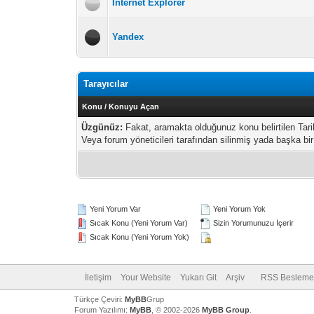
İnternet Explorer
Yandex
Tarayıcılar
Konu
/
Konuyu Açan
Üzgünüz:
Fakat, aramakta olduğunuz konu belirtilen Tar
Veya forum yöneticileri tarafından silinmiş yada başka bir
Yeni Yorum Var
Yeni Yorum Yok
Sıcak Konu (Yeni Yorum Var)
Sizin Yorumunuzu İçerir
Sıcak Konu (Yeni Yorum Yok)
İletişim
Your Website
Yukarı Git
Arşiv
RSS Besleme
Türkçe Çeviri:
MyBB
Grup
Forum Yazılımı:
MyBB
, © 2002-2026
MyBB Group
.