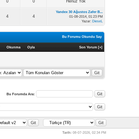
0
0
Henüz Yok
Yandex 30 Ağustos Zafer B...
4
4
01-08-2014, 01:23 PM
Yazar:
DieseL
Bu Forumu Okundu Say
Okunma
Oyla
Son Yorum
[
+
]
Bu Forumda Ara:
Tarih:
08-07-2026, 02:34 PM