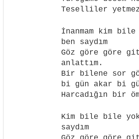
Teselliler yetme
İnanmam kim bile
ben saydım
Göz göre göre gi
anlattım.
Bir bilene sor g
bi gün akar bi g
Harcadığın bir ö
Kim bile bile yo
saydım
Göz göre göre gi