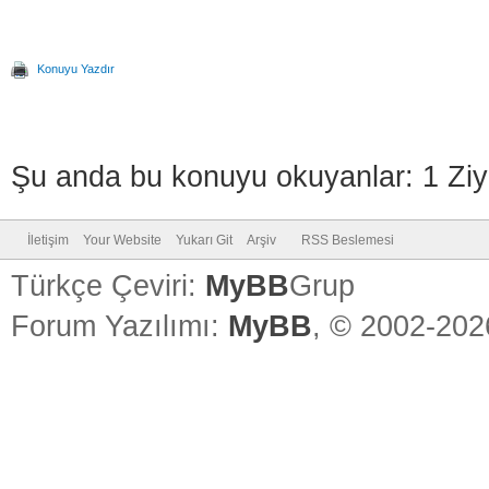
Konuyu Yazdır
Şu anda bu konuyu okuyanlar: 1 Ziy
İletişim
Your Website
Yukarı Git
Arşiv
RSS Beslemesi
Türkçe Çeviri:
MyBB
Grup
Forum Yazılımı:
MyBB
, © 2002-20
Vidinli.n
Vidinli.n
Vidinli.n