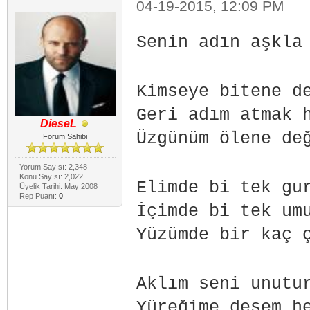
04-19-2015, 12:09 PM
Senin adın aşkla
Kimseye bitene d
Geri adım atmak 
DieseL
Üzgünüm ölene de
Forum Sahibi
Yorum Sayısı: 2,348
Konu Sayısı: 2,022
Elimde bi tek gu
Üyelik Tarihi: May 2008
Rep Puanı:
0
İçimde bi tek u
Yüzümde bir kaç 
Aklım seni unutu
Yüreğime desem h