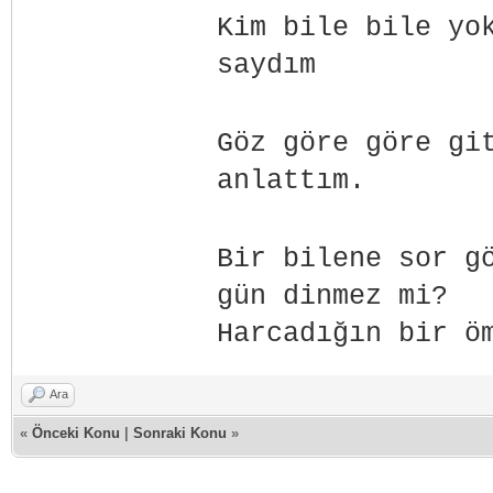
Kim bile bile yo
saydım
Göz göre göre gi
anlattım.
Bir bilene sor g
gün dinmez mi?
Harcadığın bir ö
Ara
«
Önceki Konu
|
Sonraki Konu
»