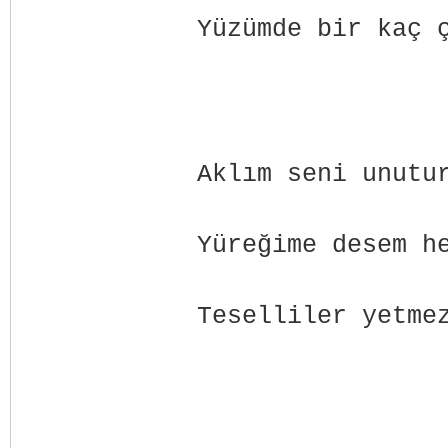
Yüzümde bir kaç 
Aklım seni unutu
Yüreğime desem h
Teselliler yetme