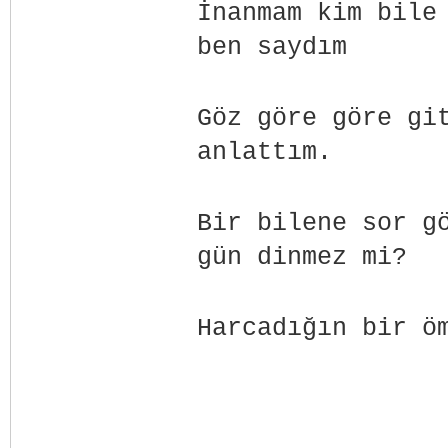
İnanmam kim bile
ben saydım
Göz göre göre gi
anlattım.
Bir bilene sor g
gün dinmez mi?
Harcadığın bir ö