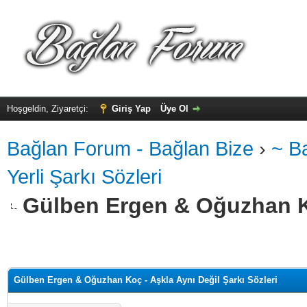
Hoşgeldin, Ziyaretçi:
Giriş Yap
Üye Ol
Bağlan Forum - Bağlan Bize
›
~ B
Yerli Şarkı Sözleri
Gülben Ergen & Oğuzhan Ko
alama: 0
Gülben Ergen & Oğuzhan Koç - Aşkla Aynı Değil Şarkı Sözleri