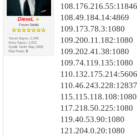
108.176.216.55:1184
108.49.184.14:4869
DieseL
Forum Sahibi
109.173.78.3:1080
109.200.11.182:1080
Yorum Sayısı: 2,348
Konu Sayısı: 2,022
Üyelik Tarihi: May 2008
109.202.41.38:1080
Rep Puanı:
0
109.74.119.135:1080
110.132.175.214:560
110.46.243.228:1283
115.115.118.108:1080
117.218.50.225:1080
119.40.53.90:1080
121.204.0.20:1080