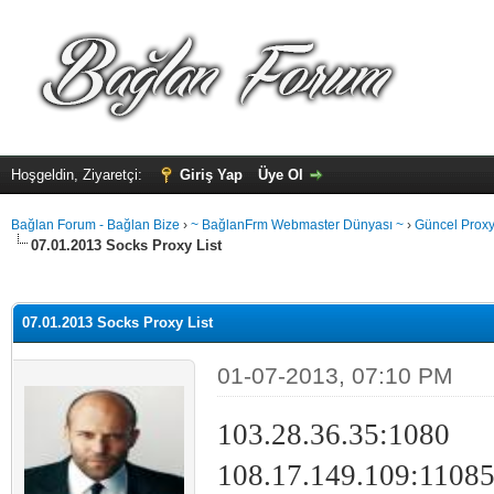
Hoşgeldin, Ziyaretçi:
Giriş Yap
Üye Ol
Bağlan Forum - Bağlan Bize
›
~ BağlanFrm Webmaster Dünyası ~
›
Güncel Proxy 
07.01.2013 Socks Proxy List
alama: 0
07.01.2013 Socks Proxy List
01-07-2013, 07:10 PM
103.28.36.35:1080
108.17.149.109:1108