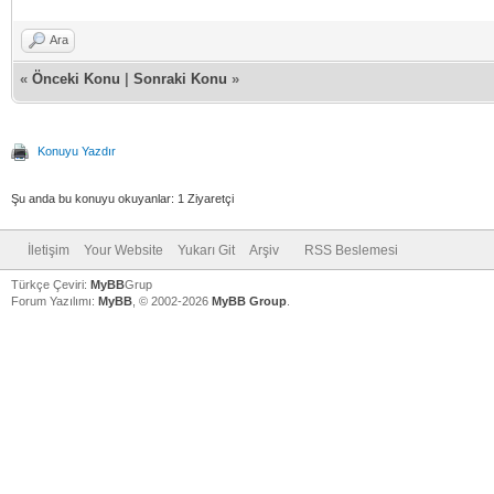
Ara
«
Önceki Konu
|
Sonraki Konu
»
Konuyu Yazdır
Şu anda bu konuyu okuyanlar: 1 Ziyaretçi
İletişim
Your Website
Yukarı Git
Arşiv
RSS Beslemesi
Türkçe Çeviri:
MyBB
Grup
Forum Yazılımı:
MyBB
, © 2002-2026
MyBB Group
.
V
V
V