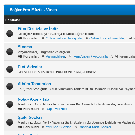
~ BağlanFrm Müzik - Video ~
Forumlar
Film Dizi izle ve İndir
Dilediğiniz filmi diziyi rahatlıkça bulabileceğiniz bölüm
Alt Forumlar:
OnlineTürkçe Dublaj İzle
,
Online Türk Filmleri İzle
, 3, Alt
Sinema
Vizyondakiler, Fragmalar ve arşivler
Alt Forumlar:
Vizyondakiler
,
Film Afişleri / Fotoğrafları
, 3, Alt forum dah
Dini Videolar
Dini Videoları Bu Bölümde Bulabilir ve Paylaşabilirsiniz.
Albüm Tanıtımları
Eski, Yeni Aradığınız Bütün Albümlerin Tanıtımını Bu Bölümde Bulabilir ve Paylaşab
Nota - Akor - Tab
Aradığınız Bütün Nota - Akor ve Tabları Bu Bölümde Bulabilir ve Paylaşabilirsiniz.
Alt Forumlar:
Rap - Hip Hop
Şarkı Sözleri
Aradığınız Bütün Yerli - Yabancı Şarkı Sözlerini Bu Bölümde Bulabilir ve Paylaşabi
Alt Forumlar:
Yerli Şarkı Sözleri
,
Yabancı Şarkı Sözleri