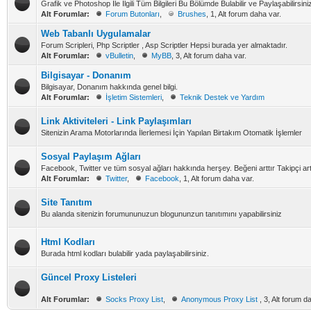
Grafik ve Photoshop İle İlgili Tüm Bilgileri Bu Bölümde Bulabilir ve Paylaşabilirsini
Alt Forumlar:
Forum Butonları
,
Brushes
, 1, Alt forum daha var.
Web Tabanlı Uygulamalar
Forum Scripleri, Php Scriptler , Asp Scriptler Hepsi burada yer almaktadır.
Alt Forumlar:
vBulletin
,
MyBB
, 3, Alt forum daha var.
Bilgisayar - Donanım
Bilgisayar, Donanım hakkında genel bilgi.
Alt Forumlar:
İşletim Sistemleri
,
Teknik Destek ve Yardım
Link Aktiviteleri - Link Paylaşımları
Sitenizin Arama Motorlarında İlerlemesi İçin Yapılan Birtakım Otomatik İşlemler
Sosyal Paylaşım Ağları
Facebook, Twitter ve tüm sosyal ağları hakkında herşey. Beğeni arttır Takipçi artt
Alt Forumlar:
Twitter
,
Facebook
, 1, Alt forum daha var.
Site Tanıtım
Bu alanda sitenizin forumununuzun blogununzun tanıtımını yapabilirsiniz
Html Kodları
Burada html kodları bulabilir yada paylaşabilirsiniz.
Güncel Proxy Listeleri
Alt Forumlar:
Socks Proxy List
,
Anonymous Proxy List
, 3, Alt forum d