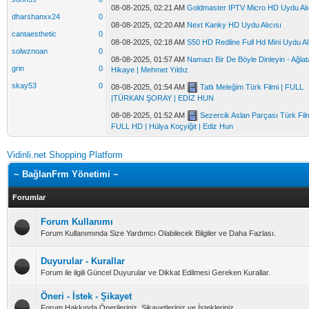
08-08-2025, 02:21 AM
Goldmaster IPTV Micro HD Uydu Alı
dharshanxx24
0
08-08-2025, 02:20 AM
Next Kanky HD Uydu Alıcısı
cantaesthetic
0
08-08-2025, 02:18 AM
S50 HD Redline Full Hd Mini Uydu Al
solwznoan
0
08-08-2025, 01:57 AM
Namazı Bir De Böyle Dinleyin - Ağla
grin
0
Hikaye | Mehmet Yıldız
skay53
0
08-08-2025, 01:54 AM
Tatlı Meleğim Türk Filmi | FULL
|TÜRKAN ŞORAY | EDİZ HUN
08-08-2025, 01:52 AM
Sezercik Aslan Parçası Türk Film
FULL HD | Hülya Koçyiğit | Ediz Hun
Vidinli.net Shopping Platform
~ BağlanFrm Yönetimi ~
Forumlar
Forum Kullanımı
Forum Kullanımında Size Yardımcı Olabilecek Bilgiler ve Daha Fazlası.
Duyurular - Kurallar
Forum ile ilgili Güncel Duyurular ve Dikkat Edilmesi Gereken Kurallar.
Öneri - İstek - Şikayet
Forum Hakkında Önerileriniz, Şikayetleriniz ve İstekleriniz.