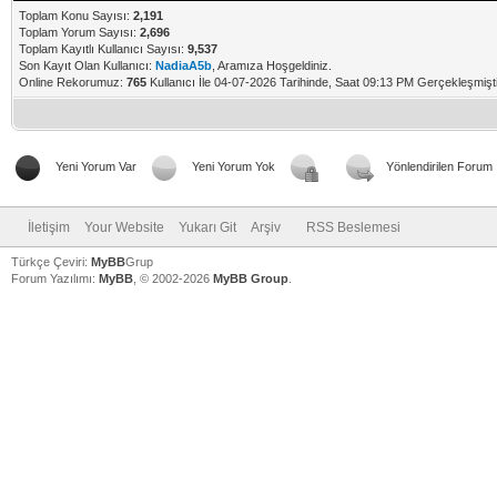
Toplam Konu Sayısı:
2,191
Toplam Yorum Sayısı:
2,696
Toplam Kayıtlı Kullanıcı Sayısı:
9,537
Son Kayıt Olan Kullanıcı:
NadiaA5b
, Aramıza Hoşgeldiniz.
Online Rekorumuz:
765
Kullanıcı İle 04-07-2026 Tarihinde, Saat 09:13 PM Gerçekleşmişti
Yeni Yorum Var
Yeni Yorum Yok
Yönlendirilen Forum
İletişim
Your Website
Yukarı Git
Arşiv
RSS Beslemesi
Türkçe Çeviri:
MyBB
Grup
Forum Yazılımı:
MyBB
, © 2002-2026
MyBB Group
.
V
V
V