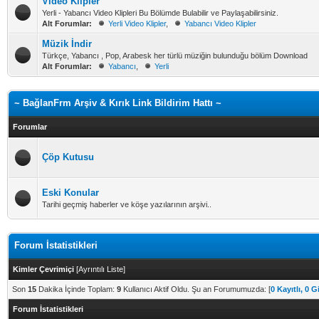
Video Klipler
Yerli - Yabancı Video Klipleri Bu Bölümde Bulabilir ve Paylaşabilirsiniz.
Alt Forumlar:
Yerli Video Klipler
,
Yabancı Video Klipler
Müzik İndir
Türkçe, Yabancı , Pop, Arabesk her türlü müziğin bulunduğu bölüm Download
Alt Forumlar:
Yabancı
,
Yerli
~ BağlanFrm Arşiv & Kırık Link Bildirim Hattı ~
Forumlar
Çöp Kutusu
Eski Konular
Tarihi geçmiş haberler ve köşe yazılarının arşivi..
Forum İstatistikleri
Kimler Çevrimiçi
[
Ayrıntılı Liste
]
Son
15
Dakika İçinde Toplam:
9
Kullanıcı Aktif Oldu. Şu an Forumumuzda: [
0 Kayıtlı, 0 G
Forum İstatistikleri