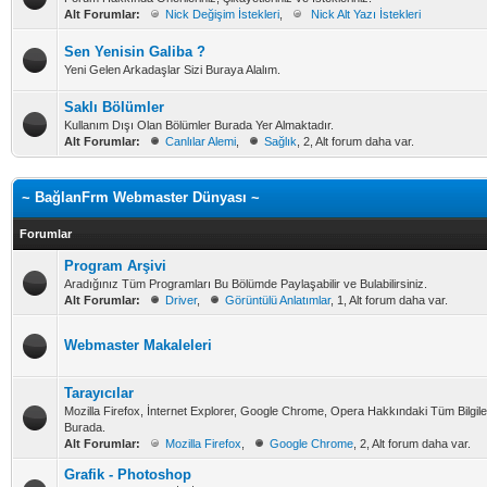
Alt Forumlar:
Nick Değişim İstekleri
,
Nick Alt Yazı İstekleri
Sen Yenisin Galiba ?
Yeni Gelen Arkadaşlar Sizi Buraya Alalım.
Saklı Bölümler
Kullanım Dışı Olan Bölümler Burada Yer Almaktadır.
Alt Forumlar:
Canlılar Alemi
,
Sağlık
, 2, Alt forum daha var.
~ BağlanFrm Webmaster Dünyası ~
Forumlar
Program Arşivi
Aradığınız Tüm Programları Bu Bölümde Paylaşabilir ve Bulabilirsiniz.
Alt Forumlar:
Driver
,
Görüntülü Anlatımlar
, 1, Alt forum daha var.
Webmaster Makaleleri
Tarayıcılar
Mozilla Firefox, İnternet Explorer, Google Chrome, Opera Hakkındaki Tüm Bilgil
Burada.
Alt Forumlar:
Mozilla Firefox
,
Google Chrome
, 2, Alt forum daha var.
Grafik - Photoshop