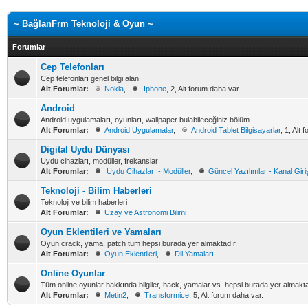
~ BağlanFrm Teknoloji & Oyun ~
Forumlar
Cep Telefonları
Cep telefonları genel bilgi alanı
Alt Forumlar:
Nokia
,
Iphone
, 2, Alt forum daha var.
Android
Android uygulamaları, oyunları, wallpaper bulabileceğiniz bölüm.
Alt Forumlar:
Android Uygulamalar
,
Android Tablet Bilgisayarlar
, 1, Alt
Digital Uydu Dünyası
Uydu cihazları, modüller, frekanslar
Alt Forumlar:
Uydu Cihazları - Modüller
,
Güncel Yazılımlar - Kanal Giriş
Teknoloji - Bilim Haberleri
Teknoloji ve bilim haberleri
Alt Forumlar:
Uzay ve Astronomi Bilimi
Oyun Eklentileri ve Yamaları
Oyun crack, yama, patch tüm hepsi burada yer almaktadır
Alt Forumlar:
Oyun Eklentileri
,
Dil Yamaları
Online Oyunlar
Tüm online oyunlar hakkında bilgiler, hack, yamalar vs. hepsi burada yer almakt
Alt Forumlar:
Metin2
,
Transformice
, 5, Alt forum daha var.