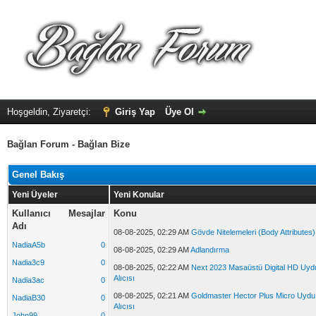
Hoşgeldin, Ziyaretçi:
Giriş Yap
Üye Ol
Bağlan Forum - Bağlan Bize
Genel Bakış
Yeni Üyeler
Yeni Konular
Kullanıcı
Mesajlar
Konu
Adı
08-08-2025, 02:29 AM
Gövde Nitelemeleri (Body Attributes)
NadiaA5b
0
08-08-2025, 02:29 AM
Adlandırma
Nadia3c9
0
08-08-2025, 02:22 AM
Next 2023 Masaüstü Digital HD Uyd
Alıcısı
Nadia3ac
0
08-08-2025, 02:21 AM
Goldmaster Hector Plus Micro Uydu
NadiaB30
0
Alıcısı
John99
0